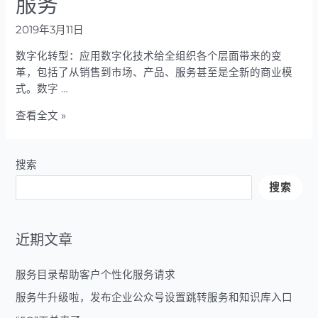
服务
布
服
2019年3月11日
务
牛
数字化转型：应用数字化技术给全组织各个层面带来的变
小
革，包括了从销售到市场、产品、服务甚至是全新的商业模
程
式。数字 …
序
广
查看全文 »
V2
州
版
安
本
牛
搜索
帮
搜索
助
企
业
近期文章
数
字
服务目录帮助客户个性化服务请求
化
你
服务牛升级啦，发布企业公众号设置跳转服务和知识库入口
的