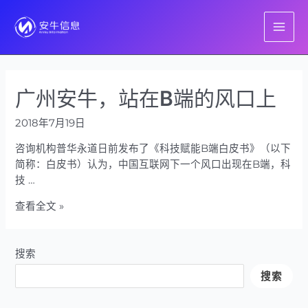
跳
至
MAI
内
容
ME
广州安牛，站在B端的风口上
2018年7月19日
咨询机构普华永道日前发布了《科技赋能B端白皮书》（以下
简称：白皮书）认为，中国互联网下一个风口出现在B端，科
技 …
广
查看全文 »
州
安
牛，
搜索
站
搜索
在
B