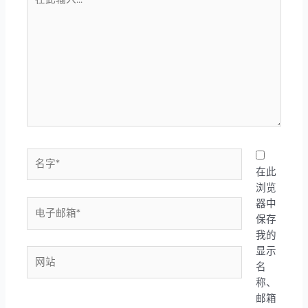
此
输
入...
名
字
在此
*
浏览
器中
电
保存
子
我的
邮
显示
箱
网
名
*
站
称、
邮箱