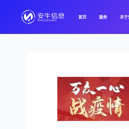
跳
至
首页
服务
关于
内
容