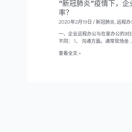
“新冠肺炎”疫情下，
率？
2020年2月19日
/
新冠肺炎
,
远程办
一、企业远程办公与在家办公的对
不同： 1、 沟通方面。通常现场坐 
“新
查看全文 »
冠
肺
炎”
疫
情
下，
企
业
应
该