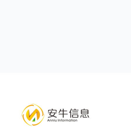
怎
样
提
高
远
程
办
公
的
效
率？